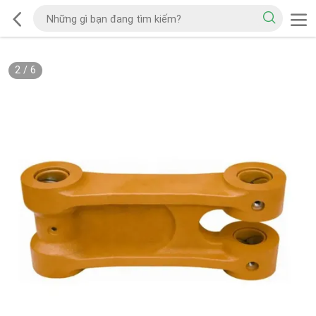
2
/
6