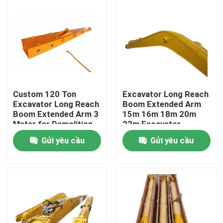
Custom 120 Ton
Excavator Long Reach
Excavator Long Reach
Boom Extended Arm
Boom Extended Arm 3
15m 16m 18m 20m
Meter for Demolition
22m Excavator
Dredging Projects
Attachment
Gửi yêu cầu
Gửi yêu cầu
Trang chủ
Sản phẩm
Video