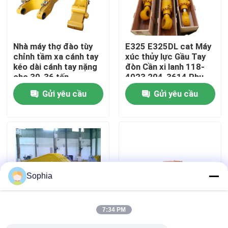
Về chúng tôi
Nhà máy thợ đào tùy
E325 E325DL cat Máy
chỉnh tầm xa cánh tay
xúc thủy lực Gầu Tay
Chuyến tham quan nhà máy
kéo dài cánh tay nặng
đòn Cần xi lanh 118-
cho 30-36 tấn
4023 204-3614 Phụ
tùng
Gửi yêu cầu
Gửi yêu cầu
Kiểm soát chất lượng
Liên hệ với chúng tôi
Tin tức
Sophia
Các vụ án
7:34 PM
Máy đào
Tăng hiệu suất cao
Cổ tay máy khoan tầm