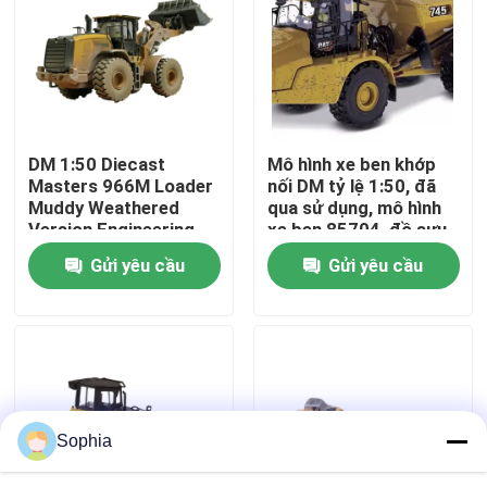
Về chúng tôi
Chuyến tham quan nhà máy
DM 1:50 Diecast
Mô hình xe ben khớp
Masters 966M Loader
nối DM tỷ lệ 1:50, đã
Kiểm soát chất lượng
Muddy Weathered
qua sử dụng, mô hình
Version Engineering
xe ben 85704, đồ sưu
Vehicle Model 85703
tầm đúc khuôn
Gửi yêu cầu
Gửi yêu cầu
Liên hệ với chúng tôi
Tin tức
Các vụ án
Sophia
Máy đào