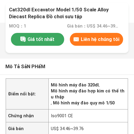
Cat320dl Excavator Model 1/50 Scale Alloy
Diecast Replica Đồ chơi sưu tập
MOQ：1
Giá bán：US$ 34.46~39.76
Giá tốt nhất
Liên hệ chúng tôi
Mô Tả SảN PHẩM
Mô hình máy đào 320dl
,
Mô hình máy đào hợp kim có thể th
Điểm nổi bật:
u thập
,
Mô hình máy đào quy mô 1/50
Chứng nhận
Iso9001 CE
Giá bán
US$ 34.46~39.76