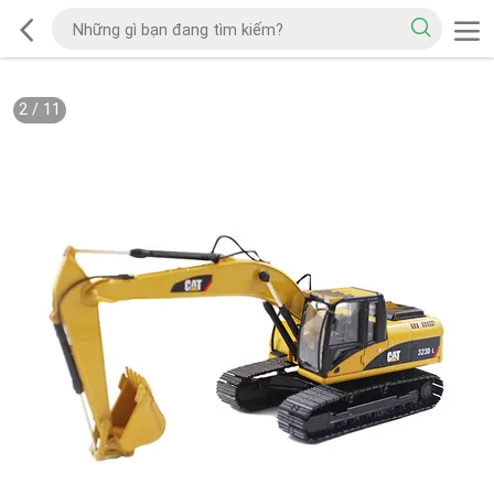
2
/
11