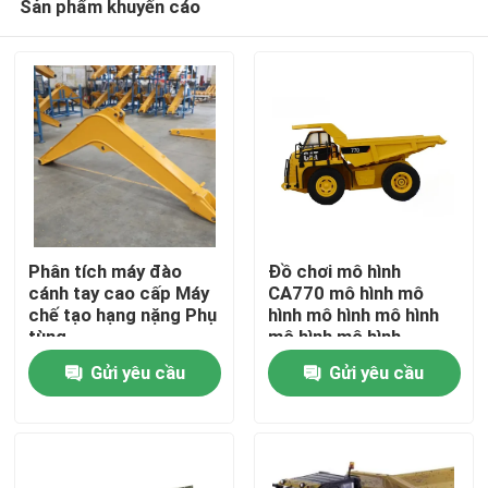
Sản phẩm khuyến cáo
Phân tích máy đào
Đồ chơi mô hình
cánh tay cao cấp Máy
CA770 mô hình mô
chế tạo hạng nặng Phụ
hình mô hình mô hình
tùng
mô hình mô hình
Trang chủ
điện24
Gửi yêu cầu
Gửi yêu cầu
Sản phẩm
Video