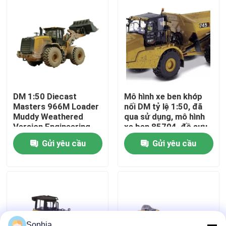
Về chúng tôi
Chuyến tham quan nhà máy
Kiểm soát chất lượng
DM 1:50 Diecast
Mô hình xe ben khớp
Masters 966M Loader
nối DM tỷ lệ 1:50, đã
Muddy Weathered
qua sử dụng, mô hình
Liên hệ với chúng tôi
Version Engineering
xe ben 85704, đồ sưu
Vehicle Model 85703
tầm đúc khuôn
Gửi yêu cầu
Gửi yêu cầu
Tin tức
Các vụ án
Máy đào
Sophia