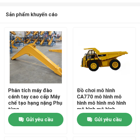
Sản phẩm khuyến cáo
Phân tích máy đào
Đồ chơi mô hình
cánh tay cao cấp Máy
CA770 mô hình mô
Trang chủ
chế tạo hạng nặng Phụ
hình mô hình mô hình
tùng
mô hình mô hình
điện24
Sản phẩm
Gửi yêu cầu
Gửi yêu cầu
Video