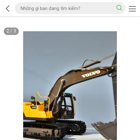
2
/
3