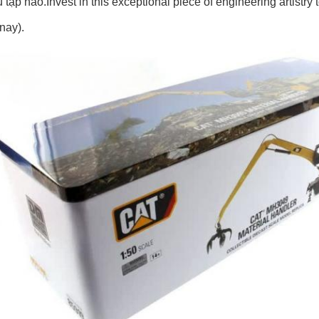
 tập nào.Invest in this exceptional piece of engineering artistry
nay).