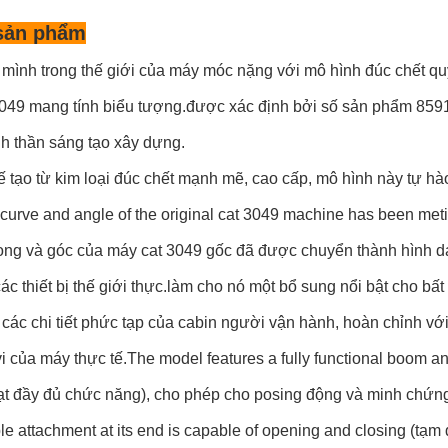
sản phẩm
mình trong thế giới của máy móc nặng với mô hình đúc chết quy
 3049 mang tính biểu tượng.được xác định bởi số sản phẩm 8591
nh thần sáng tạo xây dựng.
 tạo từ kim loại đúc chết mạnh mẽ, cao cấp, mô hình này tự hà
curve and angle of the original cat 3049 machine has been metic
ng và góc của máy cat 3049 gốc đã được chuyển thành hình dạ
ác thiết bị thế giới thực.làm cho nó một bổ sung nổi bật cho bất
các chi tiết phức tạp của cabin người vận hành, hoàn chỉnh với
 vi của máy thực tế.The model features a fully functional boom 
t đầy đủ chức năng), cho phép cho posing động và minh chứng t
le attachment at its end is capable of opening and closing (tạm