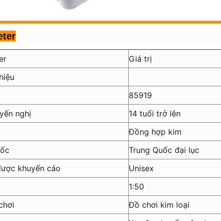
ter
er
Giá trị
hiệu
85919
yến nghị
14 tuổi trở lên
Đồng hợp kim
gốc
Trung Quốc đại lục
được khuyến cáo
Unisex
1:50
chơi
Đồ chơi kim loại