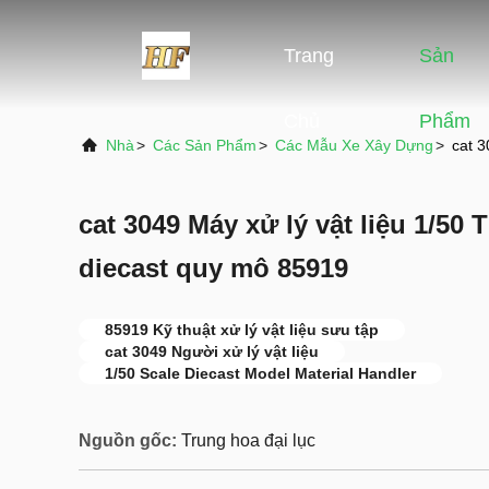
Trang
Sản
Chủ
Phẩm
Nhà
>
Các Sản Phẩm
>
Các Mẫu Xe Xây Dựng
>
cat 3
cat 3049 Máy xử lý vật liệu 1/50 
diecast quy mô 85919
85919 Kỹ thuật xử lý vật liệu sưu tập
cat 3049 Người xử lý vật liệu
1/50 Scale Diecast Model Material Handler
Nguồn gốc:
Trung hoa đại lục