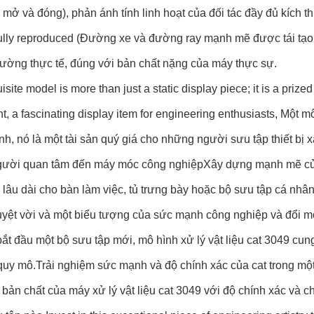
mở và đóng), phản ánh tính linh hoạt của đối tác đầy đủ kích 
hfully reproduced (Đường xe và đường ray mạnh mẽ được tái tạo
rường thực tế, đúng với bản chất nặng của máy thực sự.
isite model is more than just a static display piece; it is a prize
, a fascinating display item for engineering enthusiasts, Một 
tĩnh, nó là một tài sản quý giá cho những người sưu tập thiết b
ười quan tâm đến máy móc công nghiệpXây dựng mạnh mẽ của n
 lâu dài cho bàn làm việc, tủ trưng bày hoặc bộ sưu tập cá nh
uyệt vời và một biểu tượng của sức mạnh công nghiệp và đổi 
ắt đầu một bộ sưu tập mới, mô hình xử lý vật liệu cat 3049 cun
quy mô.Trải nghiệm sức mạnh và độ chính xác của cat trong mộ
bản chất của máy xử lý vật liệu cat 3049 với độ chính xác và chi