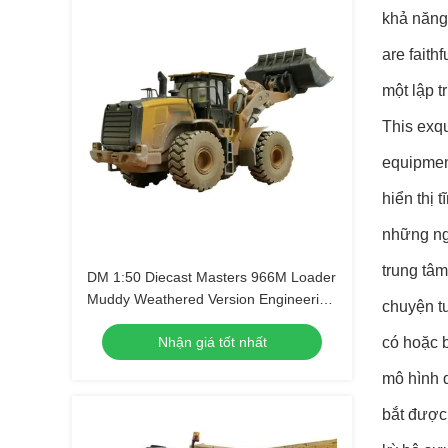
khả năng 
are fait
một lập t
This exqu
equipment
hiển thị 
những ng
trung tâm
DM 1:50 Diecast Masters 966M Loader
Muddy Weathered Version Engineering
chuyện t
Vehicle Model 85703
Nhận giá tốt nhất
có hoặc b
mô hình 
bắt được 