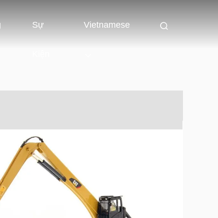
g
Sự
Vietnamese
Kiện