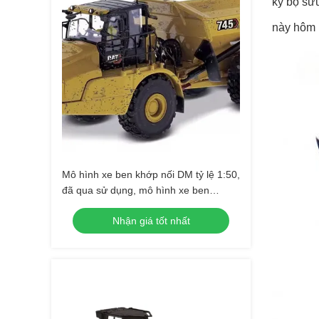
kỳ bộ sưu
này hôm 
Mô hình xe ben khớp nối DM tỷ lệ 1:50,
đã qua sử dụng, mô hình xe ben
85704, đồ sưu tầm đúc khuôn
Nhận giá tốt nhất