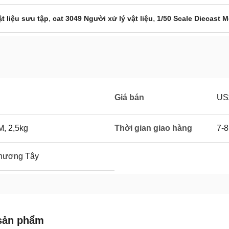
,
,
ật liệu sưu tập
cat 3049 Người xử lý vật liệu
1/50 Scale Diecast M
Giá bán
US
, 2,5kg
Thời gian giao hàng
7-8
Phương Tây
sản phẩm