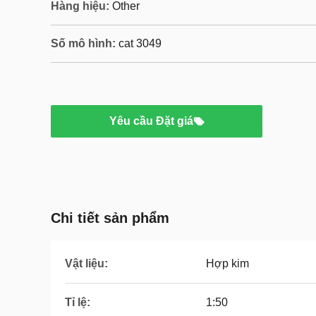
Hàng hiệu:
Other
Số mô hình:
cat 3049
Yêu cầu Đặt giá
Chi tiết sản phẩm
Vật liệu:
Hợp kim
Tỉ lệ:
1:50