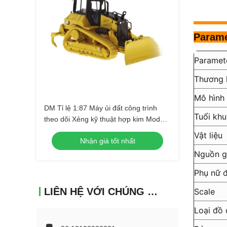
Parame
Paramet
Thương 
Mô hình
DM Tỉ lệ 1:87 Máy ủi đất công trình
Tuổi khu
theo dõi Xẻng kỹ thuật hợp kim Model
85953
Vật liệu
Nhận giá tốt nhất
Nguồn 
Phụ nữ 
LIÊN HỆ VỚI CHÚNG TÔI
Scale
Loại đồ 