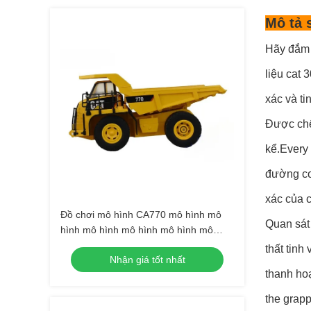
Mô tả 
Hãy đắm 
liệu cat
xác và ti
Được chế
kể.Every 
đường co
xác của c
Đồ chơi mô hình CA770 mô hình mô
Quan sát 
hình mô hình mô hình mô hình mô
hình điện24
thất tinh
Nhận giá tốt nhất
thanh hoạ
the grapp