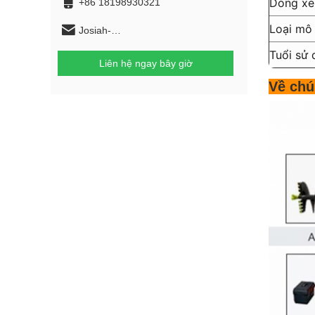
Dòng xe
+86 18198930321
Loại mô 
Josiah-
HAOFENGGUANGZHOU@outlook.com
Tuổi sử 
Liên hệ ngay bây giờ
Về chú