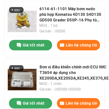
6114-61-1101 Máy bơm nước
phù hợp Komatsu 4D130 S4D130
GD500 Grader D50P-16 Phụ tùng
động cơ
MOQ：1 bộ
Giá bán：USD50
Giá tốt nhất
Liên hệ chúng tôi
Đơn vị điều khiển chính mới ECU IMC
T3654 áp dụng cho
XE200DA,XE205DA,XE245,XE370,X
MOQ：1 chiếc
Giá bán：USD200-USD500
Giá tốt nhất
Liên hệ chúng tôi