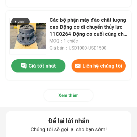
Các bộ phận máy đào chất lượng
cao Động cơ di chuyển thủy lực
11C0264 Động cơ cuối cùng cho
LG922D LG922E
MOQ：1 chiếc
Giá bán：USD1000-USD1500
Giá tốt nhất
Liên hệ chúng tôi
Xem thêm
Để lại lời nhắn
Chúng tôi sẽ gọi lại cho bạn sớm!