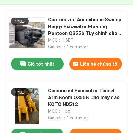
Cuctomized Amphibious Swamp
Buggy Excavator Floating
Pontoon Q355b Tùy chỉnh cho
máy đào Sy135
MOQ：1 SET
Giá bán：Negotiated
Giá tốt nhất
Liên hệ chúng tôi
Cusomized Excavator Tunnel
Arm Boom Q355B Cho máy đào
KOTO HD512
MOQ：1 bộ
Giá bán：Negotiated