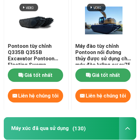
Pontoon tùy chỉnh
Máy đào tùy chỉnh
Q335B Q355B
Pontoon nổi đường
Excavator Pontoon
thủy được sử dụng cho
Floating Swamp
máy đào lưỡng cư sy75
Amphibious Pontoon
sk75 sy135 sy215
Giá tốt nhất
Giá tốt nhất
cho SANY SY135C
320d
Liên hệ chúng tôi
Liên hệ chúng tôi
Máy xúc đã qua sử dụng
(130)