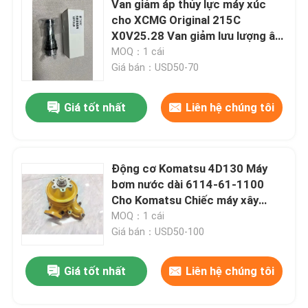
Van giảm áp thủy lực máy xúc
cho XCMG Original 215C
Các bộ phận của xe khoan
X0V25.28 Van giảm lưu lượng âm
Van điều khiển cứu trợ chính
MOQ：1 cái
Giá bán：USD50-70
động cơ máy xúc
Giá tốt nhất
Liên hệ chúng tôi
Động cơ máy đào
Răng thùng thợ đào
Động cơ Komatsu 4D130 Máy
bơm nước dài 6114-61-1100
Cho Komatsu Chiếc máy xây
Van điều khiển phân phối
dựng
MOQ：1 cái
Giá bán：USD50-100
Giá tốt nhất
Liên hệ chúng tôi