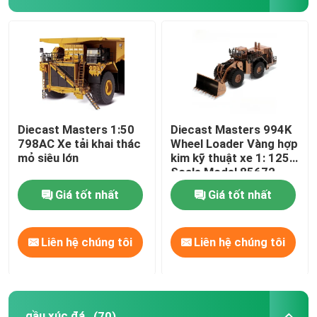
Diecast Masters 1:50
Diecast Masters 994K
798AC Xe tải khai thác
Wheel Loader Vàng hợp
mỏ siêu lớn
kim kỹ thuật xe 1: 125
Scale Model 85672
Giá tốt nhất
Giá tốt nhất
Liên hệ chúng tôi
Liên hệ chúng tôi
gầu xúc đá
(70)