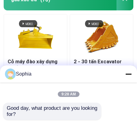
Cỗ máy đào xây dựng
2 - 30 tấn Excavator
nghiền nát xô cầm xô
Rock Bucket
nghiêng cho máy đào 1
Thickening Excavator
Sophia
- 30 tấn
Ditching Bucket
ISO9001
Giá tốt nhất
Giá tốt nhất
9:28 AM
Good day, what product are you looking 
Liên hệ chúng tôi
Liên hệ chúng tôi
for?
Xem thêm