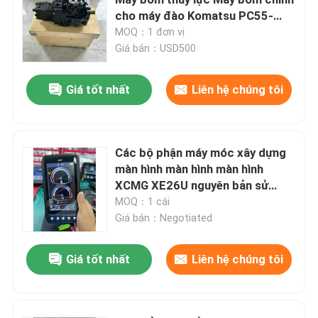
cho máy đào Komatsu PC55-
3/56-7 708-3S-00961 708-3S-
MOQ：1 đơn vị
cần cẩu máy xúc
11220
Giá bán：USD500
Tàu đào
Giá tốt nhất
Liên hệ chúng tôi
Máy xúc đã qua sử dụng
Các bộ phận máy móc xây dựng
màn hình màn hình màn hình
Các mẫu xe xây dựng
XCMG XE26U nguyên bản sử
dụng bộ phận
MOQ：1 cái
gầu xúc đá
Giá bán：Negotiated
Giá tốt nhất
Liên hệ chúng tôi
phụ tùng máy xúc
Bộ phận thủy lực máy xúc