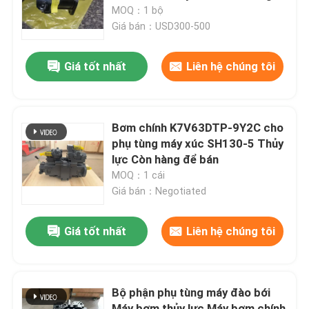
SY650 SY700 SY750 SY500
MOQ：1 bộ
SY460 SY485 SY550 SY375
Giá bán：USD300-500
Về chúng tôi
Giá tốt nhất
Liên hệ chúng tôi
Chuyến tham quan nhà máy
Kiểm soát chất lượng
Bơm chính K7V63DTP-9Y2C cho
phụ tùng máy xúc SH130-5 Thủy
lực Còn hàng để bán
Liên hệ với chúng tôi
MOQ：1 cái
Giá bán：Negotiated
Tin tức
Giá tốt nhất
Liên hệ chúng tôi
Các vụ án
Bộ phận phụ tùng máy đào bới
Máy đào
Máy bơm thủy lực Máy bơm chính