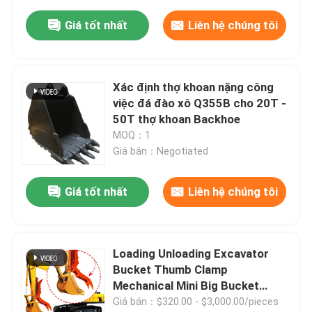
Giá tốt nhất
Liên hệ chúng tôi
Xác định thợ khoan nặng công
việc đá đào xô Q355B cho 20T -
50T thợ khoan Backhoe
MOQ：1
Giá bán：Negotiated
Giá tốt nhất
Liên hệ chúng tôi
Loading Unloading Excavator
Bucket Thumb Clamp
Mechanical Mini Big Bucket
Thumb được sử dụng cho DH55
Giá bán：$320.00 - $3,000.00/pieces