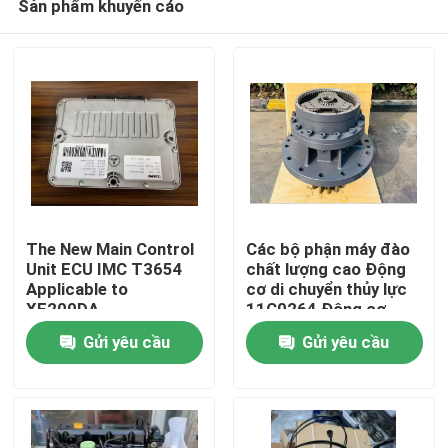
Sản phẩm khuyến cáo
The New Main Control
Các bộ phận máy đào
Unit ECU IMC T3654
chất lượng cao Động
Applicable to
cơ di chuyển thủy lực
XE200DA，
11C0264 Động cơ
Trang chủ
XE205DA，XE245，
cuối cùng cho LG922D
Gửi yêu cầu
Gửi yêu cầu
XE370，XE490 Type
LG922E
Excavators Controller
Sản phẩm
803746293
IMCT3654
Video