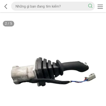
2
/
5