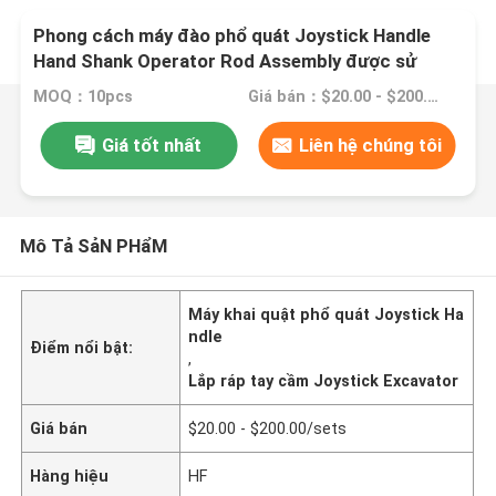
Phong cách máy đào phổ quát Joystick Handle
Hand Shank Operator Rod Assembly được sử
dụng cho PC120 PC200 SK200 EX200
MOQ：10pcs
Giá bán：$20.00 - $200.00/sets
EXCAVATOR
Giá tốt nhất
Liên hệ chúng tôi
Mô Tả SảN PHẩM
Máy khai quật phổ quát Joystick Ha
ndle
Điểm nổi bật:
,
Lắp ráp tay cầm Joystick Excavator
Giá bán
$20.00 - $200.00/sets
Hàng hiệu
HF