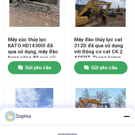
Về chúng tôi
Chuyến tham quan nhà máy
Máy xúc thủy lực
Máy đào thủy lực cat
KATO HD1430III đã
312D đã qua sử dụng
qua sử dụng, máy đào
với Động cơ cat C4.2
Kiểm soát chất lượng
hạng nặng đã qua sử
ACERT, Trọng lượng
dụng
vận hành 13.000 kg và
Gửi yêu cầu
Gửi yêu cầu
Chiều sâu đào tối đa
Liên hệ với chúng tôi
6,44 m
Tin tức
Các vụ án
Sophia
Máy đào