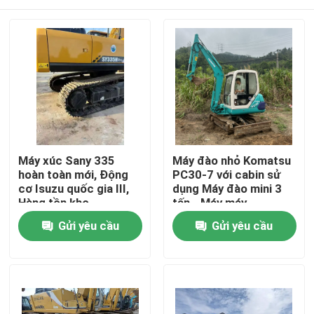
Máy xúc Sany 335
Máy đào nhỏ Komatsu
hoàn toàn mới, Động
PC30-7 với cabin sử
cơ Isuzu quốc gia III,
dụng Máy đào mini 3
Hàng tồn kho
tấn - Máy máy
Komatsu đào mỏng,
Trang chủ
Gửi yêu cầu
Gửi yêu cầu
Thiết bị mini nhiên liệu
thấp Để bán
Sản phẩm
Video