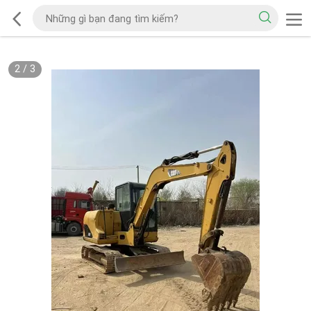
2
/
3