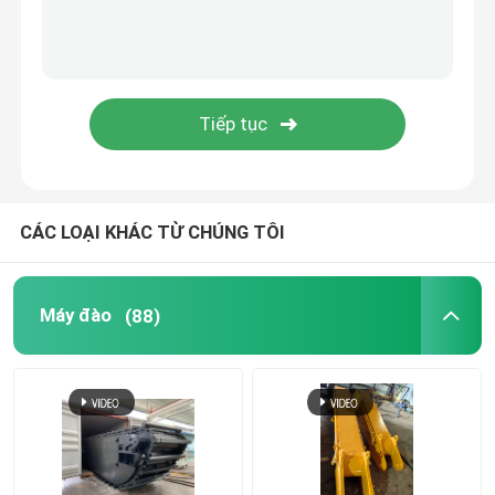
động cơ máy xúc
Động cơ máy đào
Răng thùng thợ đào
CÁC LOẠI KHÁC TỪ CHÚNG TÔI
Van điều khiển phân phối
Máy đào
(88)
Các mẫu xe xây dựng