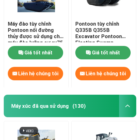
Máy đào tùy chỉnh
Pontoon tùy chỉnh
Pontoon nổi đường
Q335B Q355B
thủy được sử dụng cho
Excavator Pontoon
máy đào lưỡng cư sy75
Floating Swamp
sk75 sy135 sy215
Amphibious Pontoon
Giá tốt nhất
Giá tốt nhất
320d
cho SANY SY135C
Liên hệ chúng tôi
Liên hệ chúng tôi
Máy xúc đã qua sử dụng
(130)