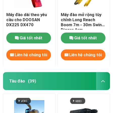
Máy đào dài theo yêu
Máy đào mở rộng tùy
cầu cho DOOSAN
chỉnh Long Reach
DX225 DX470
Boom 7m - 30m Swing
Digger Arm
Giá tốt nhất
Giá tốt nhất
Liên hệ chúng tôi
Liên hệ chúng tôi
Tàu đào
(39)