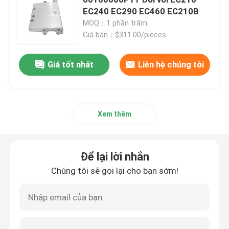
EC240 EC290 EC460 EC210B
MOQ：1 phần trăm
cần cẩu máy xúc
Giá bán：$311.00/pieces
Tàu đào
Giá tốt nhất
Liên hệ chúng tôi
Máy xúc đã qua sử dụng
Xem thêm
gầu xúc đá
Để lại lời nhắn
phụ tùng máy xúc
Chúng tôi sẽ gọi lại cho bạn sớm!
Bộ phận thủy lực máy xúc
Các bộ phận của xe khoan