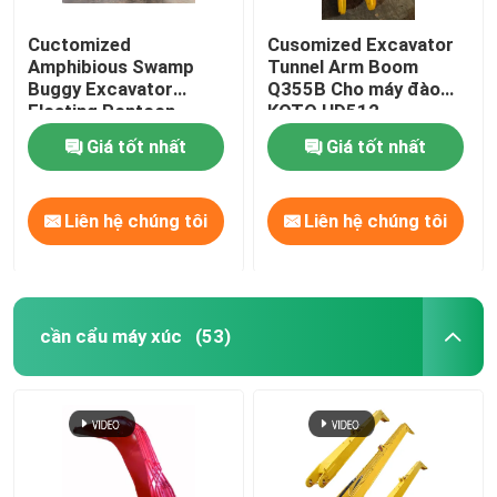
Cuctomized
Cusomized Excavator
Amphibious Swamp
Tunnel Arm Boom
Buggy Excavator
Q355B Cho máy đào
Floating Pontoon
KOTO HD512
Q355b Tùy chỉnh cho
Giá tốt nhất
Giá tốt nhất
máy đào Sy135
Liên hệ chúng tôi
Liên hệ chúng tôi
cần cẩu máy xúc
(53)