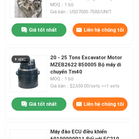
ROBEX520LC-9s
MOQ：1 bộ
Giá bán：USD7000-7500/UNIT
Về chúng tôi
Giá tốt nhất
Liên hệ chúng tôi
Chuyến tham quan nhà máy
Kiểm soát chất lượng
20 - 25 Tons Excavator Motor
MZEB2622 850005 Bộ máy di
chuyển Tm40
Liên hệ với chúng tôi
MOQ：1 bộ
Giá bán：$2,650.00/sets >=1 sets
Tin tức
Giá tốt nhất
Liên hệ chúng tôi
Các vụ án
Máy đào ECU điều khiển
Máy đào
60100000P11 Đối với EC210