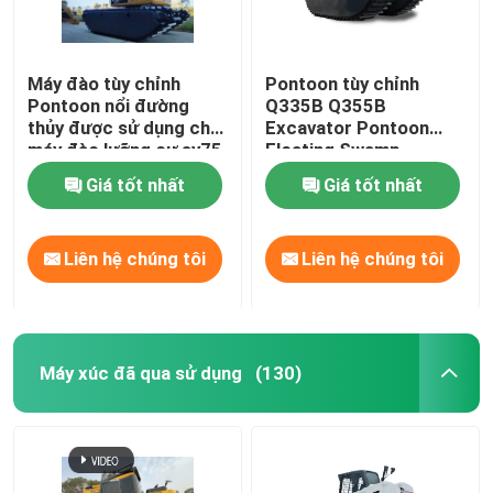
Máy đào tùy chỉnh
Pontoon tùy chỉnh
Pontoon nổi đường
Q335B Q355B
thủy được sử dụng cho
Excavator Pontoon
máy đào lưỡng cư sy75
Floating Swamp
sk75 sy135 sy215
Amphibious Pontoon
Giá tốt nhất
Giá tốt nhất
320d
cho SANY SY135C
Liên hệ chúng tôi
Liên hệ chúng tôi
Máy xúc đã qua sử dụng
(130)