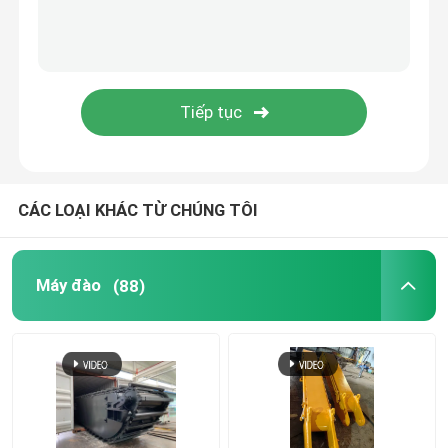
động cơ máy xúc
Động cơ máy đào
Răng thùng thợ đào
CÁC LOẠI KHÁC TỪ CHÚNG TÔI
Van điều khiển phân phối
Máy đào
(88)
Các mẫu xe xây dựng