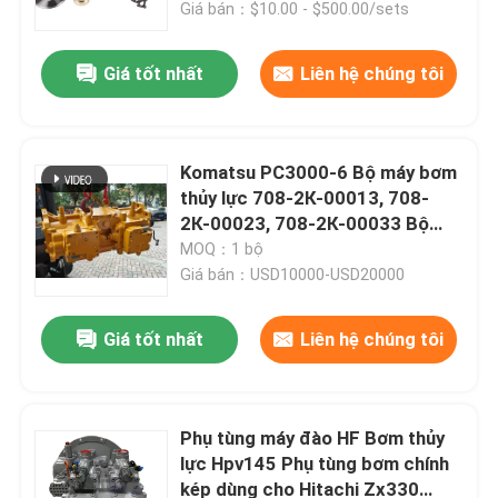
Giá bán：$10.00 - $500.00/sets
Giá tốt nhất
Liên hệ chúng tôi
Komatsu PC3000-6 Bộ máy bơm
thủy lực 708-2К-00013, 708-
2К-00023, 708-2К-00033 Bộ
phận phụ tùng máy đào
MOQ：1 bộ
Giá bán：USD10000-USD20000
Giá tốt nhất
Liên hệ chúng tôi
Trang chủ
Sản phẩm
Phụ tùng máy đào HF Bơm thủy
lực Hpv145 Phụ tùng bơm chính
kép dùng cho Hitachi Zx330
Video