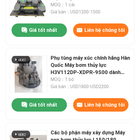
Zx350
MOQ：1 cái
Giá bán：USD1200-1500
Về chúng tôi
Giá tốt nhất
Liên hệ chúng tôi
Chuyến tham quan nhà máy
Kiểm soát chất lượng
Phụ tùng máy xúc chính hãng Hàn
Quốc Máy bơm thủy lực
H3V112DP-XDPR-9S00 dành
Liên hệ với chúng tôi
cho máy bơm chính máy xúc
MOQ：1 bộ
Hyundai R220-7 R220-9
Giá bán：USD1800-USD2200
Tin tức
Giá tốt nhất
Liên hệ chúng tôi
Các vụ án
Các bộ phận máy xây dựng Máy
Máy đào
nạp bơm thủy lực L150/180