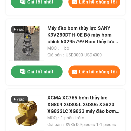
Giá tốt nhất
Liên hệ chúng tôi
Máy đào bơm thủy lực SANY
K3V280DTH-0E Bộ máy bơm
chính 60295799 Bơm thủy lực
chính phù hợp cho máy đào
MOQ：1 bộ
SY750
Giá bán：USD3000-USD4000
Giá tốt nhất
Liên hệ chúng tôi
XGMA XG765 bơm thủy lực
XG804 XG805L XG806 XG820
XG822LC XG823 máy đào bơm
chính
MOQ：1 phần trăm
Giá bán：$985.00/pieces 1-1 pieces