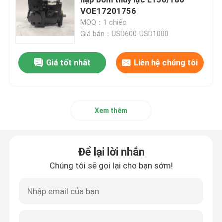
VOE17201756
MOQ：1 chiếc
cần cẩu máy xúc
Giá bán：USD600-USD1000
Tàu đào
Giá tốt nhất
Liên hệ chúng tôi
Máy xúc đã qua sử dụng
Xem thêm
gầu xúc đá
Để lại lời nhắn
phụ tùng máy xúc
Chúng tôi sẽ gọi lại cho bạn sớm!
Bộ phận thủy lực máy xúc
Các bộ phận của xe khoan