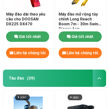
Máy đào dài theo yêu
Máy đào mở rộng tùy
cầu cho DOOSAN
chỉnh Long Reach
DX225 DX470
Boom 7m - 30m Swing
Digger Arm
Giá tốt nhất
Giá tốt nhất
Liên hệ chúng tôi
Liên hệ chúng tôi
Tàu đào
(39)